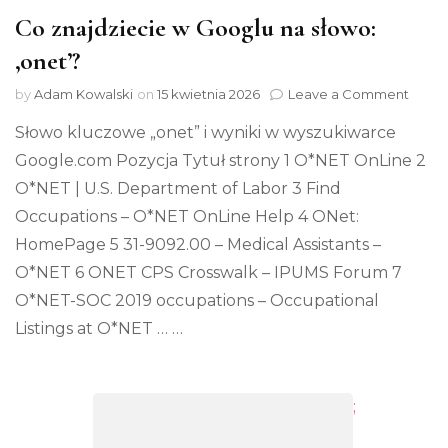
Co znajdziecie w Googlu na słowo:
‚onet’?
on
by
Adam Kowalski
on
15 kwietnia 2026
Leave a Comment
Co
Słowo kluczowe „onet” i wyniki w wyszukiwarce
znajd
w
Google.com Pozycja Tytuł strony 1 O*NET OnLine 2
Goog
O*NET | U.S. Department of Labor 3 Find
na
słowo
Occupations – O*NET OnLine Help 4 ONet:
‚onet
HomePage 5 31-9092.00 – Medical Assistants –
O*NET 6 ONET CPS Crosswalk – IPUMS Forum 7
O*NET-SOC 2019 occupations – Occupational
Listings at O*NET … …
;