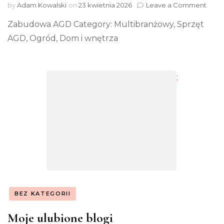
on
by
Adam Kowalski
on
23 kwietnia 2026
Leave a Comment
Spon
Zabudowa AGD Category: Multibranżowy, Sprzęt
AGD, Ogród, Dom i wnętrza
;
BEZ KATEGORII
Moje ulubione blogi