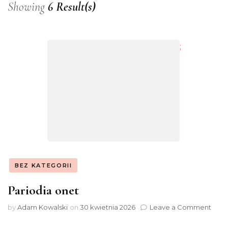
Showing
6 Result(s)
;
BEZ KATEGORII
Pariodia onet
on
by
Adam Kowalski
on
30 kwietnia 2026
Leave a Comment
Pari
onet