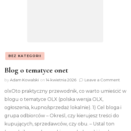
BEZ KATEGORII
Blog o tematyce onet
on
by
Adam Kowalski
on
14 kwietnia 2026
Leave a Comment
Blog
olxOto praktyczny przewodnik, co warto umieścić w
o
tema
blogu o tematyce OLX (polska wersja OLX,
onet
ogłoszenia, kupno/sprzedaż lokalnie). 1) Cel bloga i
grupa odbiorców – Określ, czy kierujesz treści do
kupujących, sprzedawców, czy obu. – Ustal ton