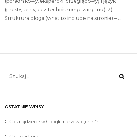
(poradnikowy, ekspercki, przeglądowy) i język
(prosty, jasny, bez technicznego żargonu). 2)
Struktura bloga (what to include na stronie) – …
Szukaj:
OSTATNIE WPISY
Co znajdziecie w Googlu na słowo: ‚onet’?
Co to jest onet