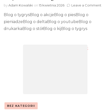
on
by
Adam Kowalski
on
15 kwietnia 2026
Leave a Comment
Moje
Blog o tygrysBlog o akcjeBlog o piesBlog o
ulubi
blogi
pieniadzeBlog o deltaBlog o youtubeBlog o
drukarkaBlog o stółBlog o kijBlog o tygrys
;
BEZ KATEGORII