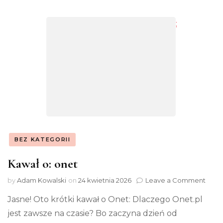
;
BEZ KATEGORII
Kawał o: onet
on
by
Adam Kowalski
on
24 kwietnia 2026
Leave a Comment
Kawa
Jasne! Oto krótki kawał o Onet: Dlaczego Onet.pl
o:
onet
jest zawsze na czasie? Bo zaczyna dzień od