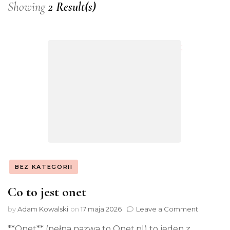
Showing
2 Result(s)
;
BEZ KATEGORII
Co to jest onet
on
by
Adam Kowalski
on
17 maja 2026
Leave a Comment
Co
**Onet** (pełna nazwa to Onet.pl) to jeden z
to