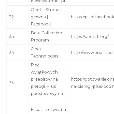
Klasowka.onet.pl
Onet – Strona
32
główna |
https://pl-pl.facebo
Facebook
Data Collection
33
https://onet.rti.org/
Program
Onet
34
http://www.onet-tec
Technologies
Pięć
wyjątkowych
przepisów na
https://gotowanie.on
35
pierogi. Plus
na-pierogi-plus-pod
podstawowy na
…
Facet – serwis dla