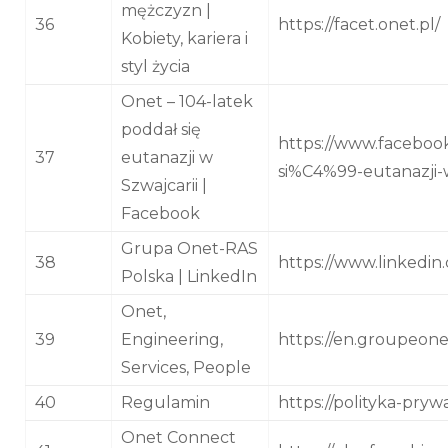
mężczyzn |
36
https://facet.onet.pl/
Kobiety, kariera i
styl życia
Onet – 104-latek
poddał się
https://www.faceboo
37
eutanazji w
si%C4%99-eutanazji-
Szwajcarii |
Facebook
Grupa Onet-RAS
38
https://www.linkedi
Polska | LinkedIn
Onet,
39
Engineering,
https://en.groupeone
Services, People
40
Regulamin
https://polityka-pryw
Onet Connect