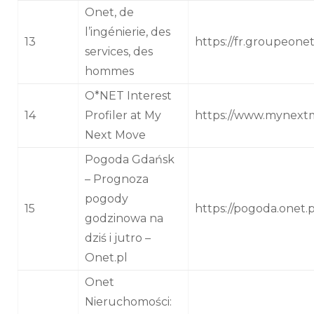
Onet, de
l’ingénierie, des
13
https://fr.groupeone
services, des
hommes
O*NET Interest
14
Profiler at My
https://www.mynextm
Next Move
Pogoda Gdańsk
– Prognoza
pogody
15
https://pogoda.onet
godzinowa na
dziś i jutro –
Onet.pl
Onet
Nieruchomości: