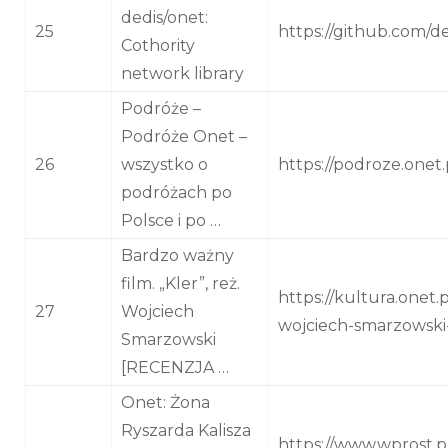
dedis/onet:
25
https://github.com/d
Cothority
network library
Podróże –
Podróże Onet –
26
wszystko o
https://podroze.onet.
podróżach po
Polsce i po …
Bardzo ważny
film. „Kler”, reż.
https://kultura.onet.
27
Wojciech
wojciech-smarzowski
Smarzowski
[RECENZJA …
Onet: Żona
Ryszarda Kalisza
https://www.wprost.p