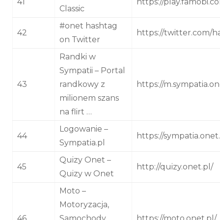
41
https://play.famobi.c
Classic
#onet hashtag
42
https://twitter.com/
on Twitter
Randki w
Sympatii – Portal
43
randkowy z
https://m.sympatia.on
milionem szans
na flirt …
Logowanie –
44
https://sympatia.onet
Sympatia.pl
Quizy Onet –
45
http://quizy.onet.pl/
Quizy w Onet
Moto –
Motoryzacja,
46
Samochody,
https://moto.onet.pl/