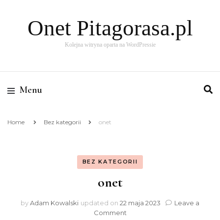
Onet Pitagorasa.pl
Kolejna witryna oparta na WordPressie
Menu
Home
Bez kategorii
onet
BEZ KATEGORII
onet
by
Adam Kowalski
updated on
22 maja 2023
Leave a
on
Comment