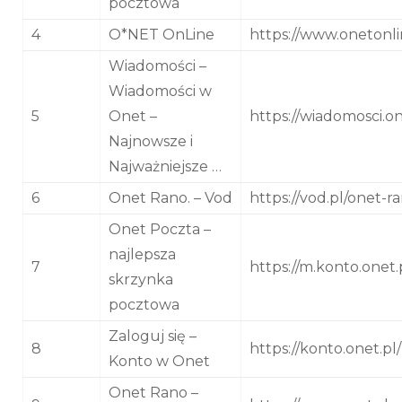
pocztowa
4
O*NET OnLine
https://www.onetonli
Wiadomości –
Wiadomości w
5
Onet –
https://wiadomosci.on
Najnowsze i
Najważniejsze …
6
Onet Rano. – Vod
https://vod.pl/onet-r
Onet Poczta –
najlepsza
7
https://m.konto.onet.
skrzynka
pocztowa
Zaloguj się –
8
https://konto.onet.pl/
Konto w Onet
Onet Rano –