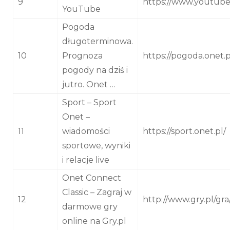
9
https://www.youtub
YouTube
Pogoda
długoterminowa.
10
Prognoza
https://pogoda.onet.p
pogody na dziś i
jutro. Onet …
Sport – Sport
Onet –
11
wiadomości
https://sport.onet.pl/
sportowe, wyniki
i relacje live
Onet Connect
Classic – Zagraj w
12
http://www.gry.pl/gra
darmowe gry
online na Gry.pl