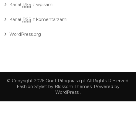
Kanał
RSS
z wpisami
Kanał
RSS
z komentarzami
WordPress.org
© Copyright 2026
Onet Pitagorasa.pl
. All Rights Reserved.
Fashion Stylist
by Blossom Themes. Powered by
WordPress
.