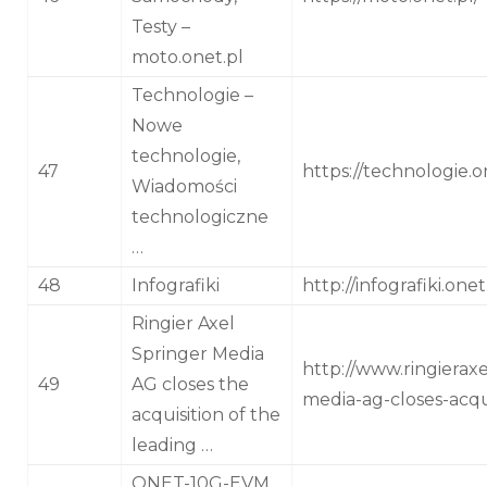
Testy –
moto.onet.pl
Technologie –
Nowe
technologie,
47
https://technologie.o
Wiadomości
technologiczne
…
48
Infografiki
http://infografiki.onet
Ringier Axel
Springer Media
http://www.ringieraxe
49
AG closes the
media-ag-closes-acqui
acquisition of the
leading …
ONET-10G-EVM