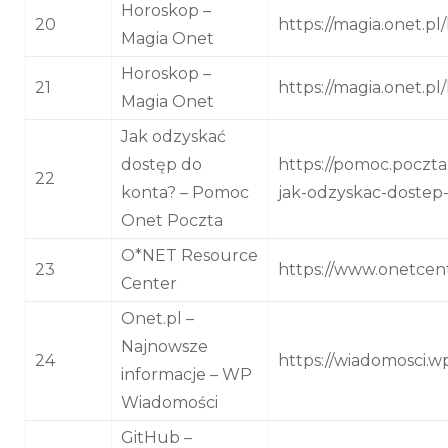
Horoskop –
20
https://magia.onet.p
Magia Onet
Horoskop –
21
https://magia.onet.p
Magia Onet
Jak odzyskać
dostęp do
https://pomoc.poczta
22
konta? – Pomoc
jak-odzyskac-dostep
Onet Poczta
O*NET Resource
23
https://www.onetcent
Center
Onet.pl –
Najnowsze
24
https://wiadomosci.wp
informacje – WP
Wiadomości
GitHub –