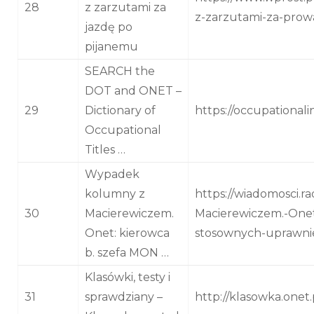
28
z zarzutami za
z-zarzutami-za-pro
jazdę po
pijanemu
SEARCH the
DOT and ONET –
29
Dictionary of
https://occupational
Occupational
Titles …
Wypadek
kolumny z
https://wiadomosci.r
30
Macierewiczem.
Macierewiczem.-Onet
Onet: kierowca
stosownych-uprawni
b. szefa MON …
Klasówki, testy i
31
sprawdziany –
http://klasowka.onet.