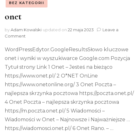
BEZ KATEGORII
onet
by
Adam Kowalski
updated on
22 maja 2023
Leave a
on
Comment
onet
WordPressEdytor.GoogleResultsSłowo kluczowe
onet i wyniki w wyszukiwarce Google.com Pozycja
Tytuł strony Link 1 Onet – Jesteś na bieżąco
https://www.onet.pl/ 2 O*NET OnLine
https://www.onetonline.org/ 3 Onet Poczta –
najlepsza skrzynka pocztowa https://poczta.onet.pl/
4 Onet Poczta – najlepsza skrzynka pocztowa
https://m.poczta.onet.pl/ 5 Wiadomości –
Wiadomości w Onet – Najnowsze i Najważniejsze …
https://wiadomosci.onet.pl/ 6 Onet Rano. – …