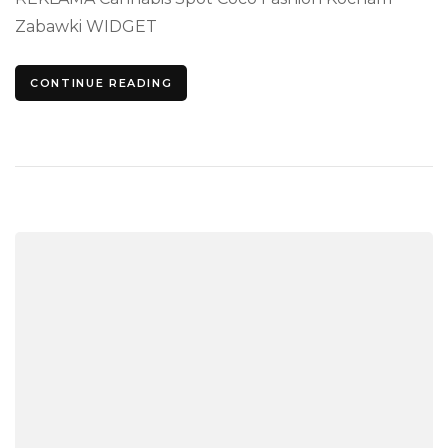
w
Zabawki WIDGET
Youtubie
CONTINUE READING