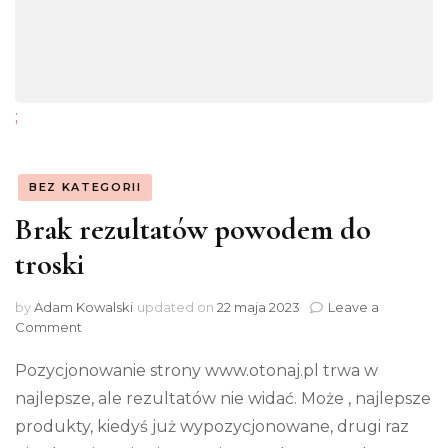
;
BEZ KATEGORII
Brak rezultatów powodem do
troski
by
Adam Kowalski
updated on
22 maja 2023
Leave a
on
Comment
Brak
rezultatów
Pozycjonowanie strony www.otonaj.pl trwa w
powodem
najlepsze, ale rezultatów nie widać. Może ‚ najlepsze
do
produkty‚ kiedyś już wypozycjonowane, drugi raz
troski