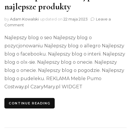
najlepsze produkty
by
Adam Kowalski
updated on
22 maja 2023
Leave a
on
Comment
Gdzie
napisali
Najlepszy blog o seo Najlepszy blog o
o
pozycjonowaniu Najlepszy blog o allegro Najlepszy
Otonaj.pl
blog o facebooku. Najlepszy blog o interii. Najlepszy
–
najlepsze
blog o olx-sie. Najlepszy blog o onecie. Najlepszy
produkty
blog o onecie. Najlepszy blog o pogodzie. Najlepszy
blog o pudeleku. REKLAMA Meble Pumo
Costway.pl CzaryMary.pl WIDGET
CONTINUE READING