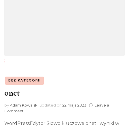
;
BEZ KATEGORII
onet
by
Adam Kowalski
updated on
22 maja 2023
Leave a
on
Comment
onet
WordPressEdytor Słowo kluczowe onet i wyniki w