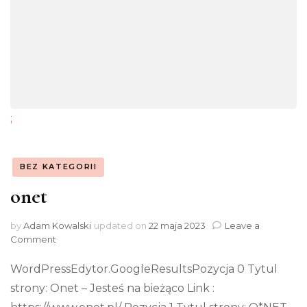
;
BEZ KATEGORII
onet
by
Adam Kowalski
updated on
22 maja 2023
Leave a
on
Comment
onet
WordPressEdytor.GoogleResultsPozycja 0 Tytul
strony: Onet – Jesteś na bieżąco Link :