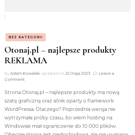
;
BEZ KATEGORII
Otonaj.pl – najlepsze produkty
REKLAMA
by
Adam Kowalski
updated on
22 maja 2023
Leave a
on
Comment
Otonaj.pl
–
Strona Otonaj.pl – najlepsze produkty ma nową
najlepsze
szatę graficzną oraz silnik oparty o framework
produkty
WordPressa. Dlaczego? Poprzednia wersja nie
REKLAMA
wytrzymała próby czasu, bo wiem hosting na
Windowsie miał ograniczenie do 10 000 plików.
Obecnie strona jest niedochodowa, ale nie wymaga