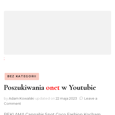
;
BEZ KATEGORII
Poszukiwania
onet
w Youtubie
by
Adam Kowalski
updated on
22 maja 2023
Leave a
on
Comment
Poszukiwania
onet
REKLAMA Cannabis Spot Coco Fashion Kocham