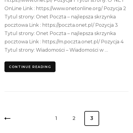
https://www.onet.pl/ Pozycja 1 Tytul strony: O*NET
OnLine Link : https://www.onetonline.org/ Pozycja 2
Tytul strony: Onet Poczta – najlepsza skrzynka
pocztowa Link : https://poczta.onet.pl/ Pozycja 3
Tytul strony: Onet Poczta – najlepsza skrzynka
pocztowa Link : https://m.poczta.onet.pl/ Pozycja 4
Tytul strony: Wiadomości – Wiadomości w …
CONTINUE READING
Nawigacja
Page
1
Page
2
Page
3
po
wpisach