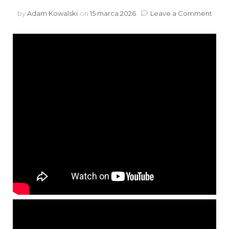
on
by
Adam Kowalski
on
15 marca 2026
Leave a Comment
Co
pisz
w
yout
na
tem
onet