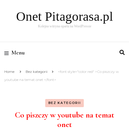
Onet Pitagorasa.pl
Kolejna witryna oparta na WordPressie
Menu
Home
Bez kategorii
<font style="color:red" >Co piszczy w
youtube na temat onet </font>
BEZ KATEGORII
Co piszczy w youtube na temat
onet